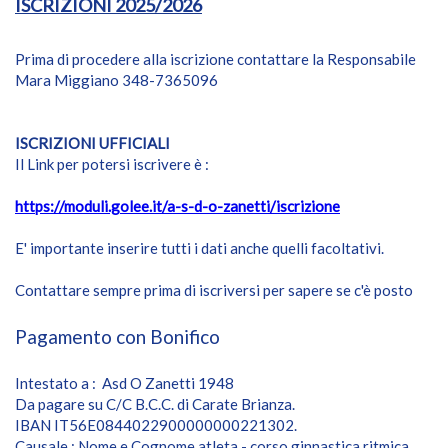
ISCRIZIONI 2025/2026
Prima di procedere alla iscrizione contattare la Responsabile
Mara Miggiano 348-7365096
ISCRIZIONI UFFICIALI
Il Link per potersi iscrivere è :
https://moduli.golee.it/a-s-d-o-zanetti/iscrizione
E' importante inserire tutti i dati anche quelli facoltativi.
Contattare sempre prima di iscriversi per sapere se c'è posto
Pagamento con Bonifico
Intestato a : Asd O Zanetti 1948
Da pagare su C/C B.C.C. di Carate Brianza.
IBAN IT56E0844022900000000221302.
Causale :
Nome e Cognome atleta - corso ginnastica ritmica