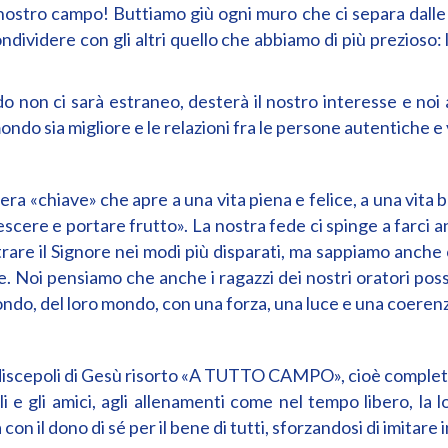
nostro campo! Buttiamo giù ogni muro che ci separa dalle 
condividere con gli altri quello che abbiamo di più prezioso
o non ci sarà estraneo, desterà il nostro interesse e no
ndo sia migliore e le relazioni fra le persone autentiche e
ra «chiave» che apre a una vita piena e felice, a una vita 
scere e portare frutto». La nostra fede ci spinge a farci a
trare il Signore nei modi più disparati, ma sappiamo anche 
de. Noi pensiamo che anche i ragazzi dei nostri oratori pos
ndo, del loro mondo, con una forza, una luce e una coeren
iscepoli di Gesù risorto «A TUTTO CAMPO», cioè completi 
atelli e gli amici, agli allenamenti come nel tempo libero,
on il dono di sé per il bene di tutti, sforzandosi di imitare 