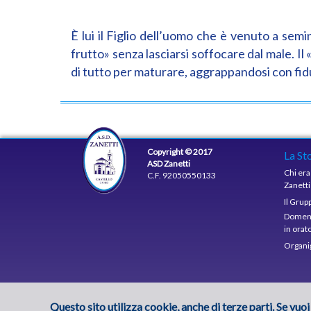
È lui il Figlio dell’uomo che è venuto a sem
frutto» senza lasciarsi soffocare dal male. 
di tutto per maturare, aggrappandosi con fiduc
Copyright © 2017
La St
ASD Zanetti
Chi er
C.F. 92050550133
Zanetti
Il Grup
Domeni
in orat
Organ
Questo sito utilizza cookie, anche di terze parti. Se vuoi