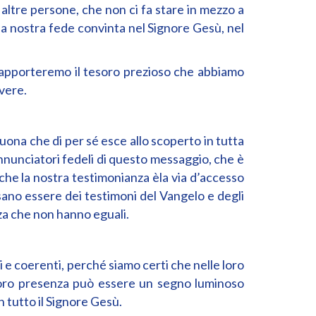
altre persone, che non ci fa stare in mezzo a
: la nostra fede convinta nel Signore Gesù, nel
i apporteremo il tesoro prezioso che abbiamo
 vere.
buona che di per sé esce allo scoperto in tutta
nnunciatori fedeli di questo messaggio, che è
che la nostra testimonianza èla via d’accesso
sano essere dei testimoni del Vangelo e degli
za che non hanno eguali.
e coerenti, perché siamo certi che nelle loro
 la loro presenza può essere un segno luminoso
in tutto il Signore Gesù.