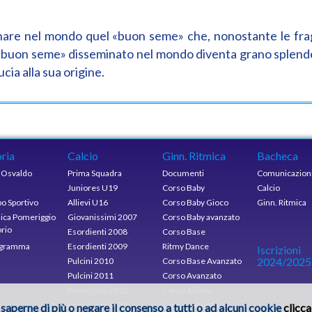
inare nel mondo quel «buon seme» che, nonostante le frag
Il «buon seme» disseminato nel mondo diventa grano splend
ia alla sua origine.
oria
Calcio
Ginn. Ritmica
Bacheca
a Osvaldo
Prima Squadra
Documenti
Comunicazion
Juniores U19
Corso Baby
Calcio
po Sportivo
Allievi U16
Corso Baby Gioco
Ginn. Ritmica
ca Pomeriggio
Giovanissimi 2007
Corso Baby avanzato
orio
Esordienti 2008
Corso Base
igramma
Esordienti 2009
Ritmy Dance
Iscrizioni
2024/2025
Pulcini 2010
Corso Base Avanzato
Pulcini 2011
Corso Avanzato
Primi Calci 2012
Corso Allieve
Primi Calci 2013
Corso Agonistico
 saperne di più o negare il consenso a tutti o ad alcuni cookie
clicca