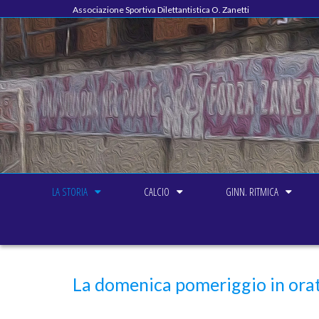
Associazione Sportiva Dilettantistica O. Zanetti
LA STORIA
CALCIO
GINN. RITMICA
La domenica pomeriggio in ora