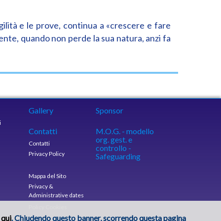
ilità e le prove, continua a «crescere e fare
ente, quando non perde la sua natura, anzi fa
Gallery
Sponsor
i
Contatti
M.O.G. - modello
org. gest. e
Contatti
controllo -
Privacy Policy
Safeguarding
Mappa del Sito
Privacy &
Administrative dates
Policy Cookies
 qui
. Chiudendo questo banner, scorrendo questa pagina