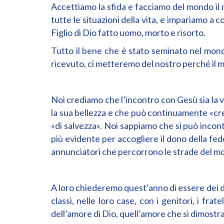
Accettiamo la sfida e facciamo del mondo il 
tutte le situazioni della vita, e impariamo a 
Figlio di Dio fatto uomo, morto e risorto.
Tutto il bene che è stato seminato nel mond
ricevuto, ci metteremo del nostro perché il mo
Noi crediamo che l’incontro con Gesù sia la ve
la sua bellezza e che può continuamente «cre
«di salvezza». Noi sappiamo che si può incon
più evidente per accogliere il dono della fe
annunciatori che percorrono le strade del mo
A loro chiederemo quest’anno di essere dei d
classi, nelle loro case, con i genitori, i fr
dell’amore di Dio, quell’amore che si dimostra c